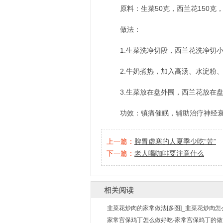
原料：生菜50克，西兰花150克
做法：
1.生菜洗净切段，西兰花洗净切
2.牛奶煮热，加入高汤、水淀粉
3.生菜放在盘外围，西兰花放在
功效：镇痛催眠，辅助治疗神经
上一篇：
脾胃虚寒的人夏季少吃“苦”
下一篇：
老人喝咖啡要注意什么
相关阅读
韭菜花炒肉的家常做法[多图]_韭菜花炒肉怎
家常宫保鸡丁怎么做好吃-家常宫保鸡丁的