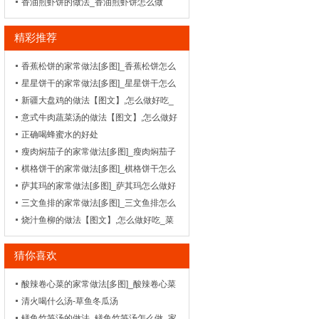
菜谱_天天美食网
香油煎虾饼的做法_香油煎虾饼怎么做
【图文】_家常菜谱
精彩推荐
香蕉松饼的家常做法[多图]_香蕉松饼怎么
做好吃
星星饼干的家常做法[多图]_星星饼干怎么
做好吃-_饼干
新疆大盘鸡的做法【图文】,怎么做好吃_
菜谱_天天美食网_5
意式牛肉蔬菜汤的做法【图文】,怎么做好
吃_菜谱_天天美食网
正确喝蜂蜜水的好处
瘦肉焖茄子的家常做法[多图]_瘦肉焖茄子
怎么做好吃
棋格饼干的家常做法[多图]_棋格饼干怎么
做好吃-_饼干
萨其玛的家常做法[多图]_萨其玛怎么做好
吃
三文鱼排的家常做法[多图]_三文鱼排怎么
做好吃-_晚餐食谱
烧汁鱼柳的做法【图文】,怎么做好吃_菜
谱_天天美食网
猜你喜欢
酸辣卷心菜的家常做法[多图]_酸辣卷心菜
怎么做好吃-_川菜-
清火喝什么汤-草鱼冬瓜汤
鳝鱼竹笋汤的做法_鳝鱼竹笋汤怎么做_家