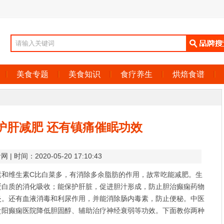
美食专题
美食知识
食疗养生
烘焙食谱
护肝减肥 还有镇痛催眠功效
食网
| 时间：2020-05-20 17:10:43
素和维生素C比白菜多，有消除多余脂肪的作用，故常吃能减肥。生
蛋白质的消化吸收；能保护肝脏，促进胆汁形成，防止胆
治癫痫药物
炎。还有血液消毒和利尿作用，并能消除肠内毒素，防止便秘。中医
贵阳癫痫医院
降低胆固醇、辅助治疗神经衰弱等功效。下面教你两种