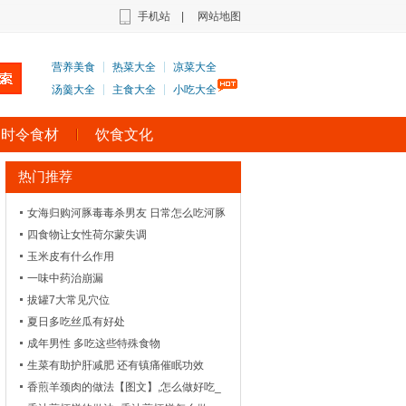
手机站
|
网站地图
营养美食
热菜大全
凉菜大全
汤羹大全
主食大全
小吃大全
时令食材
饮食文化
热门推荐
女海归购河豚毒毒杀男友 日常怎么吃河豚
才健康安全
四食物让女性荷尔蒙失调
玉米皮有什么作用
一味中药治崩漏
拔罐7大常见穴位
夏日多吃丝瓜有好处
成年男性 多吃这些特殊食物
生菜有助护肝减肥 还有镇痛催眠功效
香煎羊颈肉的做法【图文】,怎么做好吃_