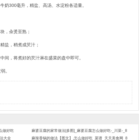
，牛奶300毫升，精盐、高汤、水淀粉各适量。
小块，汆烫至熟；
、精盐，稍煮成芡汁；
盘中间，将煮好的芡汁淋在盛菜的盘中即可。
衰弱。
么做好吃
麻婆豆腐的家常做法[多图]_麻婆豆腐怎么做好吃-_川菜-_8
做法大全
麻辣香锅的做法【图文】,怎么做好吃_菜谱_天天美食网_8