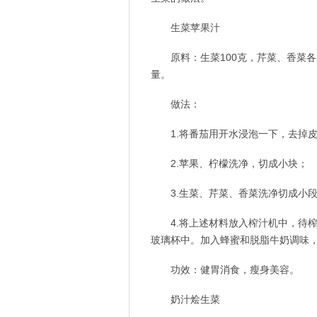
生菜苹果汁
原料：生菜100克，芹菜、香菜
量。
做法：
1.将番茄用开水浸泡一下，去掉
2.苹果、柠檬洗净，切成小块；
3.生菜、芹菜、香菜洗净切成小
4.将上述材料放入榨汁机中，待
玻璃杯中。加入蜂蜜和脱脂牛奶调味
功效：健胃消食，瘦身美容。
奶汁烩生菜