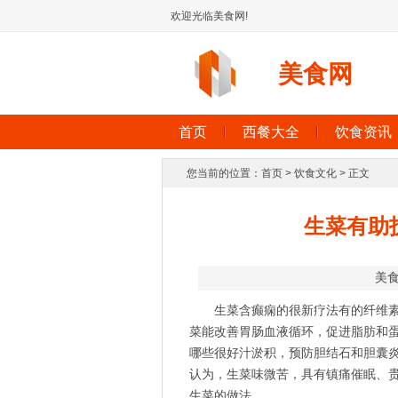
欢迎光临美食网!
美食网
首页
西餐大全
饮食资讯
您当前的位置：
首页
>
饮食文化
> 正文
生菜有助
美
生菜含
癫痫的很新疗法
有的纤维
菜能改善胃肠血液循环，促进脂肪和
哪些很好
汁淤积，预防胆结石和胆囊
认为，生菜味微苦，具有镇痛催眠、
生菜的做法。