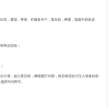
各10克，番茄、苹果、柠檬各半个，黄豆粉，蜂蜜，脱脂牛奶各适
皮和蒂后切块；
段；
榨出汁液，放入黄豆粉，继续搅打10秒，然后将混合汁注入准备好的
，搅拌均匀即可。